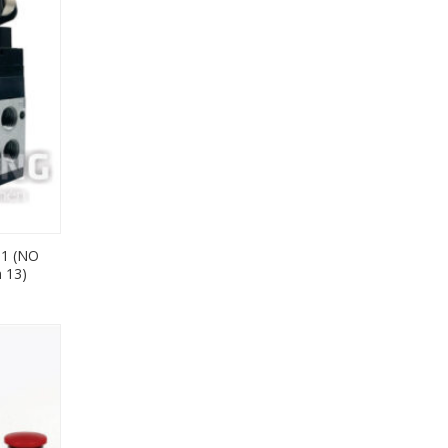
01 (NO
n 13)