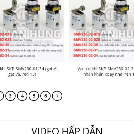
khí SKP SMV230-01-34 (gạt đi,
Van cơ khí SKP SMV230-02-31
gạt về, ren 13)
nhấn khẩn xoay nhã, ren 
2
3
4
5
6
VIDEO HẤP DẪN