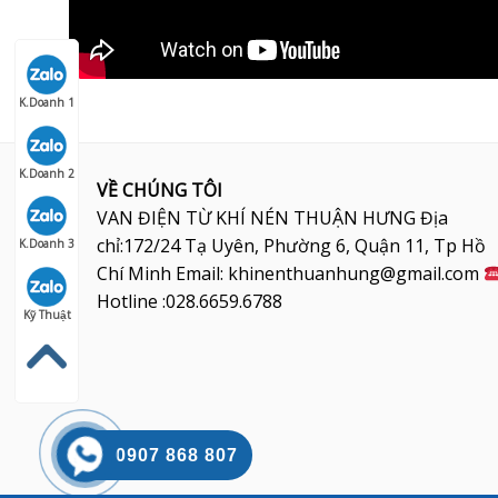
K.Doanh 1
K.Doanh 2
VỀ CHÚNG TÔI
VAN ĐIỆN TỪ KHÍ NÉN THUẬN HƯNG Địa
chỉ:172/24 Tạ Uyên, Phường 6, Quận 11, Tp Hồ
K.Doanh 3
Chí Minh Email: khinenthuanhung@gmail.com
Hotline :028.6659.6788
Kỹ Thuật
0907 868 807