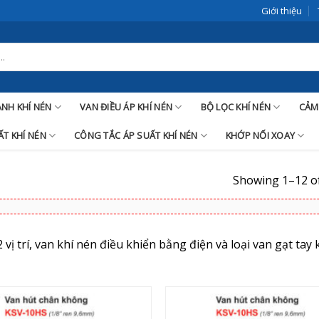
Giới thiệu
LANH KHÍ NÉN
VAN ĐIỀU ÁP KHÍ NÉN
BỘ LỌC KHÍ NÉN
CẢM
T KHÍ NÉN
CÔNG TẮC ÁP SUẤT KHÍ NÉN
KHỚP NỐI XOAY
Showing 1–12 of
 vị trí, van khí nén điều khiển bằng điện và loại van gạt tay 