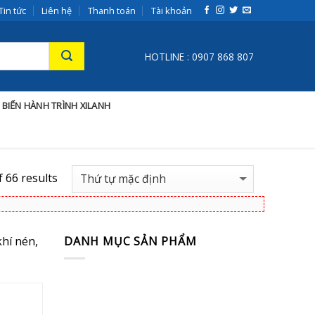
Tin tức
Liên hệ
Thanh toán
Tài khoản
HOTLINE : 0907 868 807
 BIẾN HÀNH TRÌNH XILANH
 66 results
khí nén,
DANH MỤC SẢN PHẨM