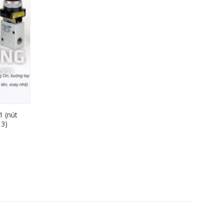
 (nút
13)