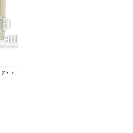
s (Rờ Le
)