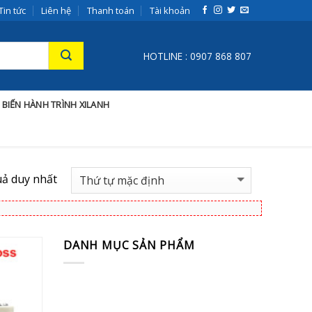
Tin tức
Liên hệ
Thanh toán
Tài khoản
HOTLINE : 0907 868 807
 BIẾN HÀNH TRÌNH XILANH
uả duy nhất
DANH MỤC SẢN PHẨM