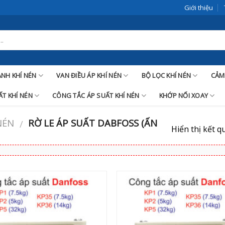
Giới thiệu
LANH KHÍ NÉN
VAN ĐIỀU ÁP KHÍ NÉN
BỘ LỌC KHÍ NÉN
CẢM
T KHÍ NÉN
CÔNG TẮC ÁP SUẤT KHÍ NÉN
KHỚP NỐI XOAY
NÉN
RỜ LE ÁP SUẤT DABFOSS (ẤN
/
Hiển thị kết q