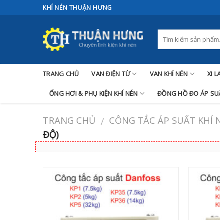
Skip
KHÍ NÉN THUẬN HƯNG
to
content
TRANG CHỦ
VAN ĐIỆN TỪ
VAN KHÍ NÉN
XI 
ỐNG HƠI & PHỤ KIỆN KHÍ NÉN
ĐỒNG HỒ ĐO ÁP SUẤ
TRANG CHỦ
CÔNG TẮC ÁP SUẤT KHÍ 
/
ĐỘ)