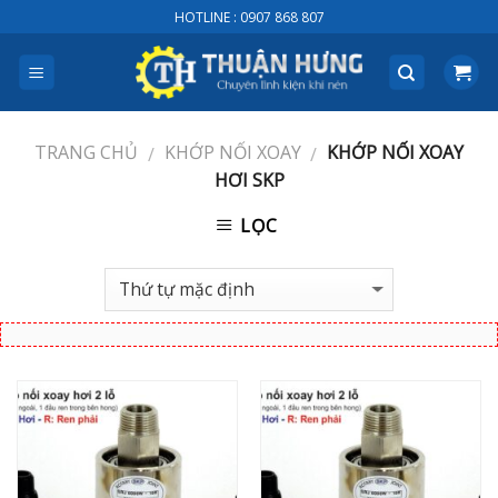
Skip
HOTLINE : 0907 868 807
to
content
TRANG CHỦ
KHỚP NỐI XOAY
KHỚP NỐI XOAY
/
/
HƠI SKP
LỌC