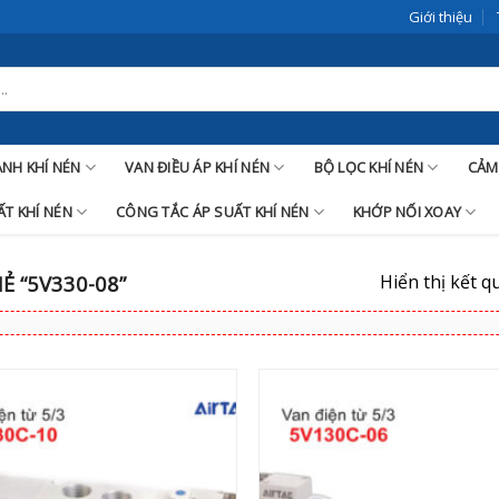
Giới thiệu
LANH KHÍ NÉN
VAN ĐIỀU ÁP KHÍ NÉN
BỘ LỌC KHÍ NÉN
CẢM
T KHÍ NÉN
CÔNG TẮC ÁP SUẤT KHÍ NÉN
KHỚP NỐI XOAY
Hiển thị kết q
 “5V330-08”