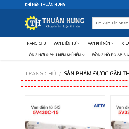
Skip
KHÍ NÉN THUẬN HƯNG
to
content
TRANG CHỦ
VAN ĐIỆN TỪ
VAN KHÍ NÉN
XI 
ỐNG HƠI & PHỤ KIỆN KHÍ NÉN
ĐỒNG HỒ ĐO ÁP SUẤ
TRANG CHỦ
SẢN PHẨM ĐƯỢC GẮN THẺ
/