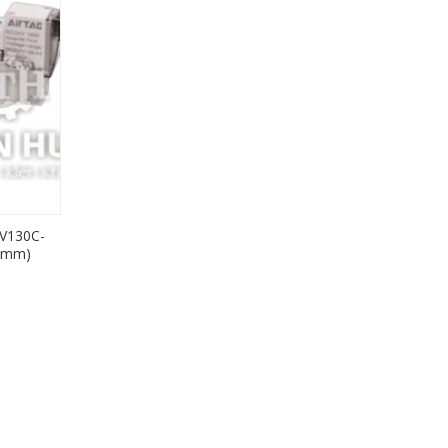
5V130C-
,6mm)