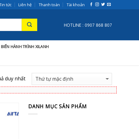
Tin tức
Liên hệ
Thanh toán
Tài khoản
HOTLINE : 0907 868 807
 BIẾN HÀNH TRÌNH XILANH
uả duy nhất
DANH MỤC SẢN PHẨM