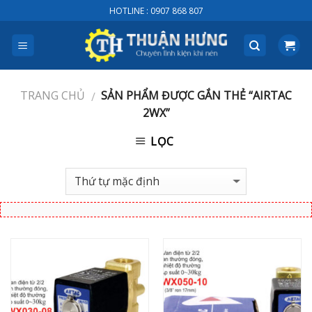
Skip
HOTLINE : 0907 868 807
to
content
TRANG CHỦ
SẢN PHẨM ĐƯỢC GẮN THẺ “AIRTAC
/
2WX”
LỌC