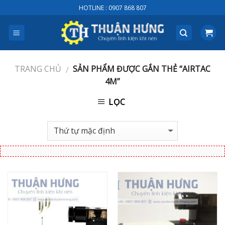
Skip
HOTLINE : 0907 868 807
to
content
TRANG CHỦ
SẢN PHẨM ĐƯỢC GẮN THẺ “AIRTAC
/
4M”
LỌC