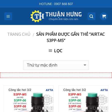
Skip
HOTLINE : 0907 868 807
to
content
TRANG CHỦ
SẢN PHẨM ĐƯỢC GẮN THẺ “AIRTAC
/
S3PP-M5”
LỌC