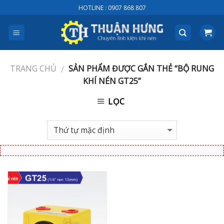
Skip
HOTLINE : 0907 868 807
to
content
TRANG CHỦ
SẢN PHẨM ĐƯỢC GẮN THẺ “BỘ RUNG
/
KHÍ NÉN GT25”
LỌC