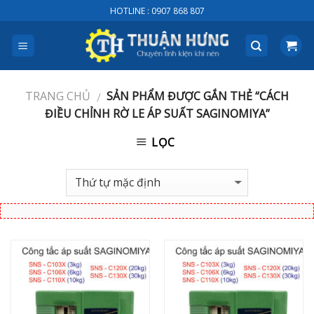
Skip
HOTLINE : 0907 868 807
to
content
TRANG CHỦ
SẢN PHẨM ĐƯỢC GẮN THẺ “CÁCH
/
ĐIỀU CHỈNH RỜ LE ÁP SUẤT SAGINOMIYA”
LỌC