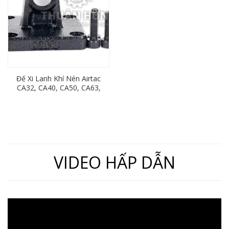
Đế Xi Lanh Khí Nén Airtac
CA32, CA40, CA50, CA63,
CA80, CA100, CA125,
CA160, CA200, CA250
VIDEO HẤP DẪN