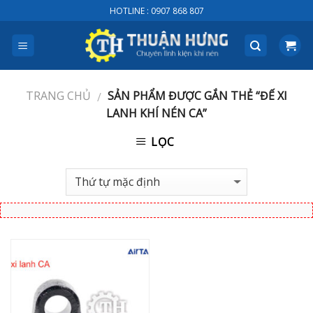
Skip
HOTLINE : 0907 868 807
to
content
TRANG CHỦ
SẢN PHẨM ĐƯỢC GẮN THẺ “ĐẾ XI
/
LANH KHÍ NÉN CA”
LỌC