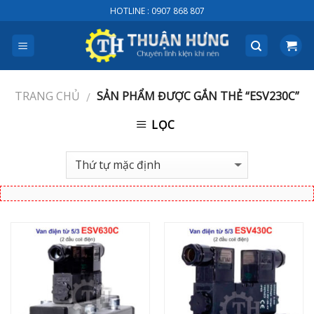
Skip
HOTLINE : 0907 868 807
to
content
TRANG CHỦ
SẢN PHẨM ĐƯỢC GẮN THẺ “ESV230C”
/
LỌC