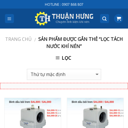
Skip
HOTLINE : 0907 868 807
to
content
TRANG CHỦ
SẢN PHẨM ĐƯỢC GẮN THẺ “LỌC TÁCH
/
NƯỚC KHÍ NÉN”
LỌC