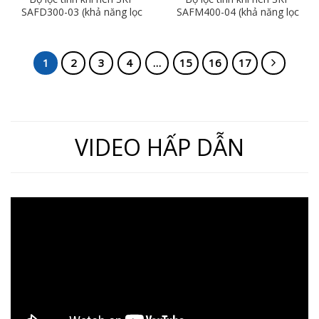
SAFD300-03 (khả năng lọc
SAFM400-04 (khả năng lọc
0.01µm, ren 17)
0.1µm, ren 21)
1
2
3
4
…
15
16
17
VIDEO HẤP DẪN