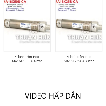
Xi lanh tròn Inox
Xi lanh tròn Inox
MA16X50SCA Airtac
MA16X25SCA Airtac
(đường kính phi 16mm x
(đường kính phi 16mm x
hành trình 50mm)
hành trình 25mm)
VIDEO HẤP DẪN