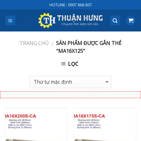
Skip
HOTLINE : 0907 868 807
to
content
TRANG CHỦ
SẢN PHẨM ĐƯỢC GẮN THẺ
/
“MA16X125”
LỌC