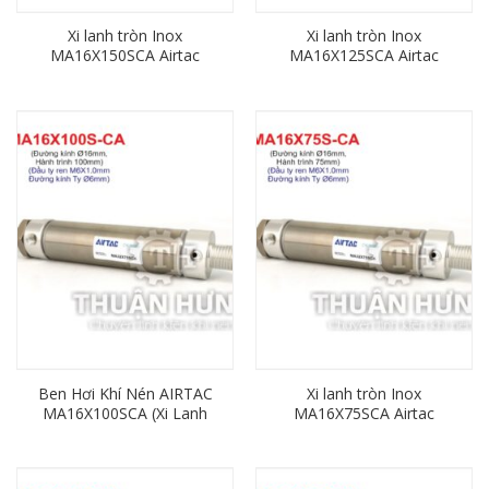
Xi lanh tròn Inox
Xi lanh tròn Inox
MA16X150SCA Airtac
MA16X125SCA Airtac
(đường kính phi 16mm x
(đường kính phi 16mm x
hành trình 150mm)
hành trình 125mm)
Ben Hơi Khí Nén AIRTAC
Xi lanh tròn Inox
MA16X100SCA (Xi Lanh
MA16X75SCA Airtac
Tròn Inox Phi 16mm x
(đường kính phi 16mm x
Hành Trình 100mm)
hành trình 75mm)