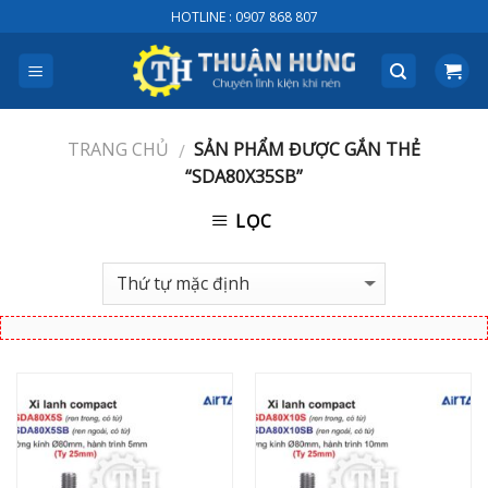
Skip
HOTLINE : 0907 868 807
to
content
TRANG CHỦ
SẢN PHẨM ĐƯỢC GẮN THẺ
/
“SDA80X35SB”
LỌC