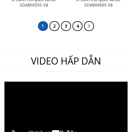
SDA80X55S Và
SDA80X60S Và
SDA80X55SB (Loại Có Từ)
SDA80X60SB (Loại Có Từ)
Ren Trong, Ren Ngoài
Ren Trong, Ren Ngoài
1
2
3
4
VIDEO HẤP DẪN