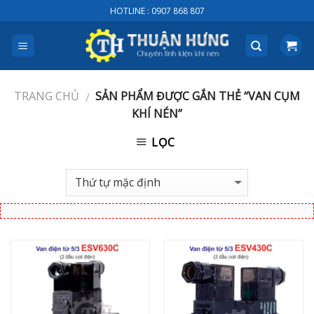
Skip
HOTLINE : 0907 868 807
to
content
TRANG CHỦ
SẢN PHẨM ĐƯỢC GẮN THẺ “VAN CỤM
/
KHÍ NÉN”
LỌC