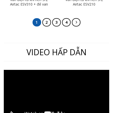
Airtac ESV310 + đế van
Airtac ESV210
ESV301M
1
2
3
4
VIDEO HẤP DẪN