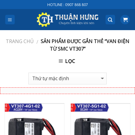
Skip
HOTLINE : 0907 868 807
to
content
TRANG CHỦ
SẢN PHẨM ĐƯỢC GẮN THẺ “VAN ĐIỆN
/
TỪ SMC VT307”
LỌC