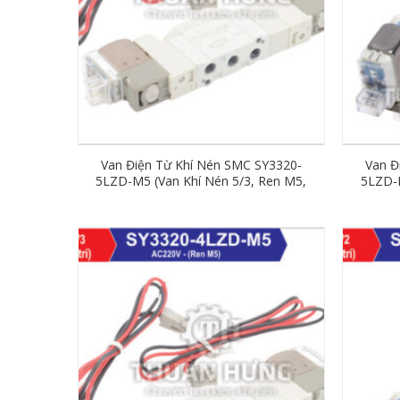
Van Điện Từ Khí Nén SMC SY3320-
Van Đ
5LZD-M5 (Van Khí Nén 5/3, Ren M5,
5LZD-M
DC24V)