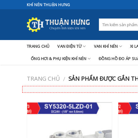
Skip
KHÍ NÉN THUẬN HƯNG
to
content
TRANG CHỦ
VAN ĐIỆN TỪ
VAN KHÍ NÉN
XI 
ỐNG HƠI & PHỤ KIỆN KHÍ NÉN
ĐỒNG HỒ ĐO ÁP SUẤ
TRANG CHỦ
SẢN PHẨM ĐƯỢC GẮN THẺ
/