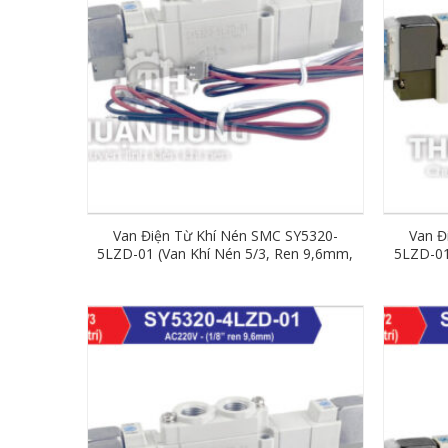
Van Điện Từ Khí Nén SMC SY5320-
Van Đ
5LZD-01 (Van Khí Nén 5/3, Ren 9,6mm,
5LZD-01
DC24V)