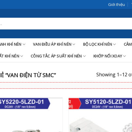
Giới thiệu
LANH KHÍ NÉN
VAN ĐIỀU ÁP KHÍ NÉN
BỘ LỌC KHÍ NÉN
CẢM
T KHÍ NÉN
CÔNG TẮC ÁP SUẤT KHÍ NÉN
KHỚP NỐI XOAY
Showing 1–12 of
 “VAN ĐIỆN TỪ SMC”