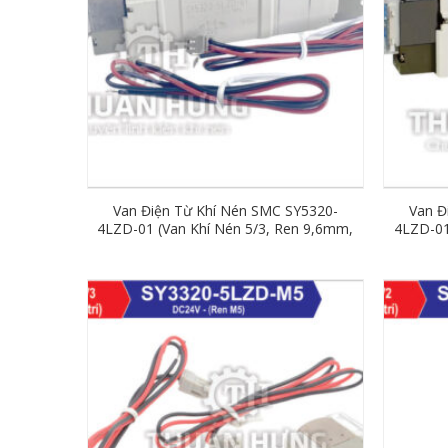
Van Điện Từ Khí Nén SMC SY5320-
Van Đ
4LZD-01 (Van Khí Nén 5/3, Ren 9,6mm,
4LZD-01
AC220V)