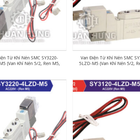
iện Từ Khí Nén SMC SY3220-
Van Điện Từ Khí Nén SMC SY
5 (Van Khí Nén 5/2, Ren M5,
5LZD-M5 (Van Khí Nén 5/2, R
DC24V)
DC24V)