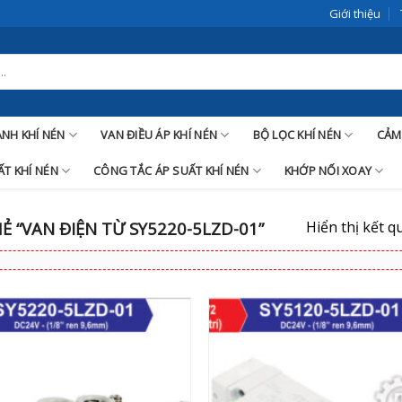
Giới thiệu
LANH KHÍ NÉN
VAN ĐIỀU ÁP KHÍ NÉN
BỘ LỌC KHÍ NÉN
CẢM
T KHÍ NÉN
CÔNG TẮC ÁP SUẤT KHÍ NÉN
KHỚP NỐI XOAY
Hiển thị kết q
 “VAN ĐIỆN TỪ SY5220-5LZD-01”