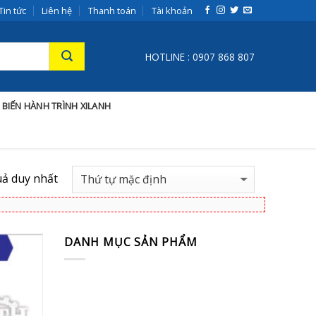
Tin tức
Liên hệ
Thanh toán
Tài khoản
HOTLINE : 0907 868 807
 BIẾN HÀNH TRÌNH XILANH
uả duy nhất
DANH MỤC SẢN PHẨM