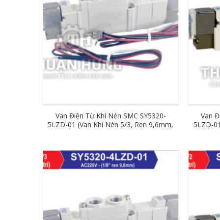
Van Điện Từ Khí Nén SMC SY5320-
Van Đ
5LZD-01 (Van Khí Nén 5/3, Ren 9,6mm,
5LZD-01
DC24V)