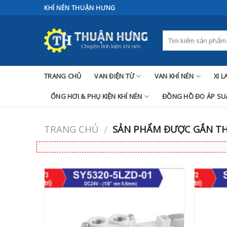
Skip
KHÍ NÉN THUẬN HƯNG
to
content
TRANG CHỦ
VAN ĐIỆN TỪ
VAN KHÍ NÉN
XI 
ỐNG HƠI & PHỤ KIỆN KHÍ NÉN
ĐỒNG HỒ ĐO ÁP SUẤ
TRANG CHỦ
SẢN PHẨM ĐƯỢC GẮN THẺ
/