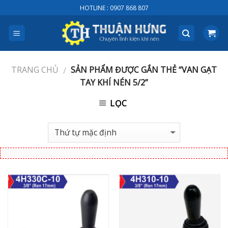
Skip
HOTLINE : 0907 868 807
to
content
TRANG CHỦ
SẢN PHẨM ĐƯỢC GẮN THẺ “VAN GẠT
/
TAY KHÍ NÉN 5/2”
LỌC