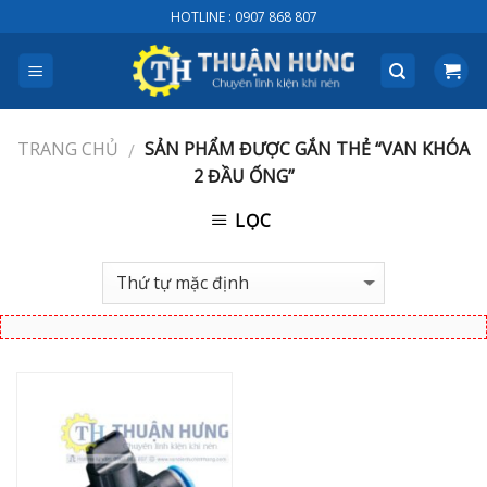
Skip
HOTLINE : 0907 868 807
to
content
TRANG CHỦ
SẢN PHẨM ĐƯỢC GẮN THẺ “VAN KHÓA
/
2 ĐẦU ỐNG”
LỌC