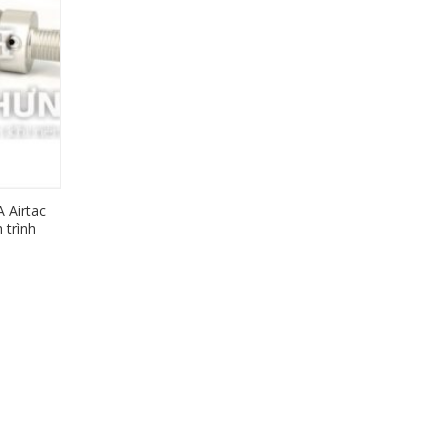
 Airtac
 trình