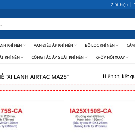
Giới thiệu
LANH KHÍ NÉN
VAN ĐIỀU ÁP KHÍ NÉN
BỘ LỌC KHÍ NÉN
CẢM
T KHÍ NÉN
CÔNG TẮC ÁP SUẤT KHÍ NÉN
KHỚP NỐI XOAY
Hiển thị kết q
 “XI LANH AIRTAC MA25”