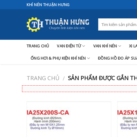
Skip
KHÍ NÉN THUẬN HƯNG
to
content
TRANG CHỦ
VAN ĐIỆN TỪ
VAN KHÍ NÉN
XI 
ỐNG HƠI & PHỤ KIỆN KHÍ NÉN
ĐỒNG HỒ ĐO ÁP SUẤ
TRANG CHỦ
SẢN PHẨM ĐƯỢC GẮN THẺ
/