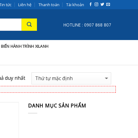
Tin tức
Liên hệ
Thanh toán
Tài khoản
HOTLINE : 0907 868 807
 BIẾN HÀNH TRÌNH XILANH
uả duy nhất
DANH MỤC SẢN PHẨM