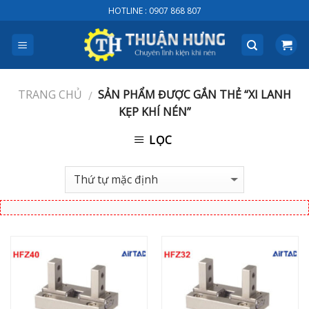
Skip
HOTLINE : 0907 868 807
to
content
TRANG CHỦ
SẢN PHẨM ĐƯỢC GẮN THẺ “XI LANH
/
KẸP KHÍ NÉN”
LỌC