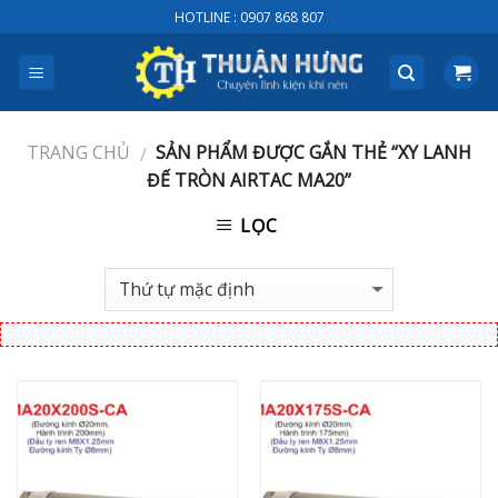
Skip
HOTLINE : 0907 868 807
to
content
TRANG CHỦ
SẢN PHẨM ĐƯỢC GẮN THẺ “XY LANH
/
ĐẾ TRÒN AIRTAC MA20”
LỌC