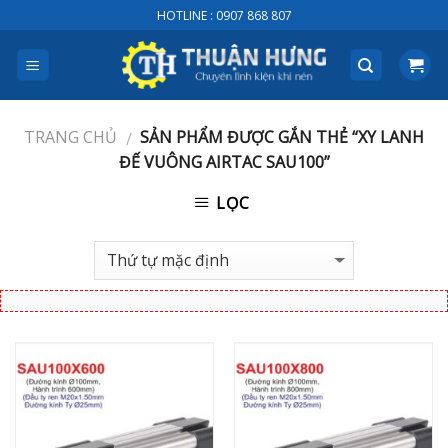
Skip
HOTLINE : 0907 868 807
to
content
TRANG CHỦ
SẢN PHẨM ĐƯỢC GẮN THẺ “XY LANH
/
ĐẾ VUÔNG AIRTAC SAU100”
LỌC