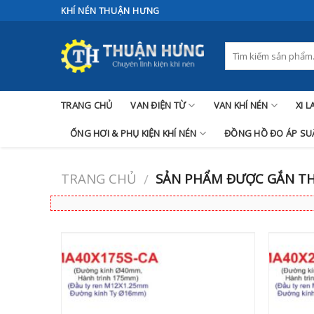
Skip
KHÍ NÉN THUẬN HƯNG
to
content
TRANG CHỦ
VAN ĐIỆN TỪ
VAN KHÍ NÉN
XI 
ỐNG HƠI & PHỤ KIỆN KHÍ NÉN
ĐỒNG HỒ ĐO ÁP SUẤ
TRANG CHỦ
SẢN PHẨM ĐƯỢC GẮN THẺ
/