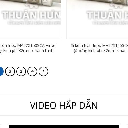
 tròn Inox MA32X150SCA Airtac
Xi lanh tròn Inox MA32X125SCA
g kính phi 32mm x hành trình
(đường kính phi 32mm x hành
150mm)
125mm)
1
2
3
4
VIDEO HẤP DẪN