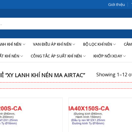
Giới thiệu
LANH KHÍ NÉN
VAN ĐIỀU ÁP KHÍ NÉN
BỘ LỌC KHÍ NÉN
CẢM
T KHÍ NÉN
CÔNG TẮC ÁP SUẤT KHÍ NÉN
KHỚP NỐI XOAY
Showing 1–12 of
 “XY LANH KHÍ NÉN MA AIRTAC”