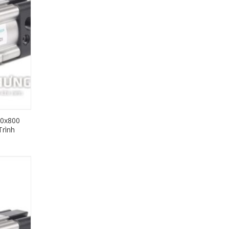
40x800
rình