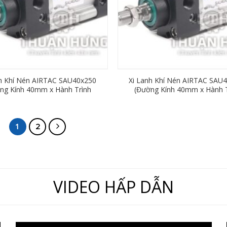
nh Khí Nén AIRTAC SAU40x250
Xi Lanh Khí Nén AIRTAC SAU
ng Kính 40mm x Hành Trình
(Đường Kính 40mm x Hành T
250mm)
200mm)
1
2
VIDEO HẤP DẪN