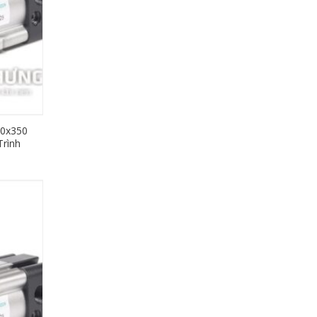
40x350
rình