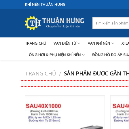
Skip
KHÍ NÉN THUẬN HƯNG
to
content
TRANG CHỦ
VAN ĐIỆN TỪ
VAN KHÍ NÉN
XI 
ỐNG HƠI & PHỤ KIỆN KHÍ NÉN
ĐỒNG HỒ ĐO ÁP SUẤ
TRANG CHỦ
SẢN PHẨM ĐƯỢC GẮN THẺ
/