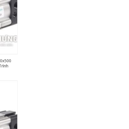
40x500
rình