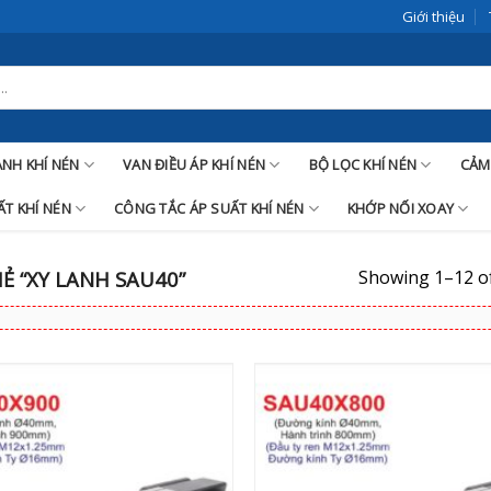
Giới thiệu
LANH KHÍ NÉN
VAN ĐIỀU ÁP KHÍ NÉN
BỘ LỌC KHÍ NÉN
CẢM
T KHÍ NÉN
CÔNG TẮC ÁP SUẤT KHÍ NÉN
KHỚP NỐI XOAY
Showing 1–12 of
 “XY LANH SAU40”