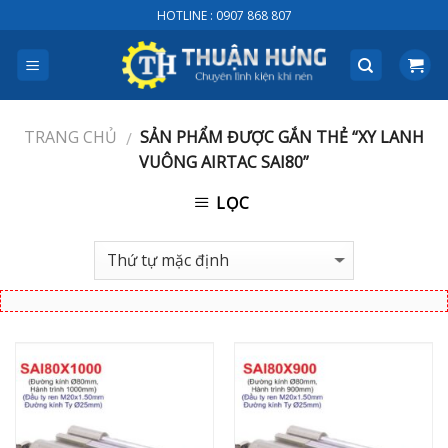
Skip
HOTLINE : 0907 868 807
to
content
TRANG CHỦ
SẢN PHẨM ĐƯỢC GẮN THẺ “XY LANH
/
VUÔNG AIRTAC SAI80”
LỌC