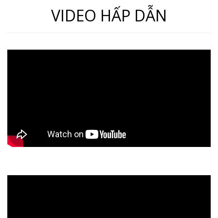
VIDEO HẤP DẪN