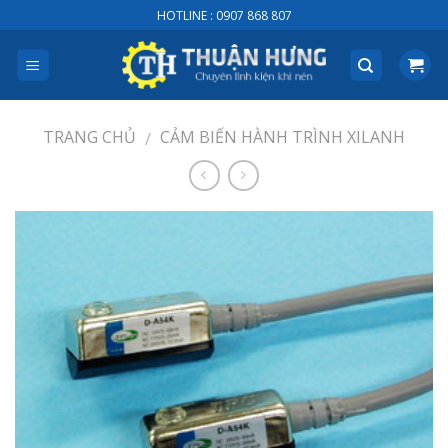
Skip
HOTLINE : 0907 868 807
to
content
TRANG CHỦ
CẢM BIẾN HÀNH TRÌNH XILANH
/