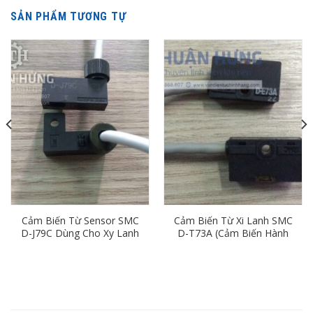
SẢN PHẨM TƯƠNG TỰ
Cảm Biến Từ Sensor SMC
Cảm Biến Từ Xi Lanh SMC
D-J79C Dùng Cho Xy Lanh
D-T73A (Cảm Biến Hành
Khí Nén
Trình Xi Lanh)