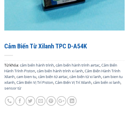
Cảm Biến Từ Xilanh TPC D-A54K
Từ khóa:
cảm biến hành trình
,
cảm biến hành trình airtac
,
Cảm Biến
Hành Trình Piston
,
cảm biến hành trình xi lanh
,
Cảm Biến Hành Trình
Xilanh
,
cam bien tu
,
cảm biến từ airtac
,
cảm biến từ xi lanh
,
cam bien tu
xilanh
,
Cảm Biến Vị Trí Piston
,
Cảm Biến Vị Trí Xilanh
,
cảm biến xi lanh
,
sensor từ