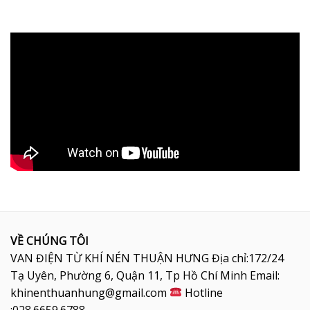
VỀ CHÚNG TÔI
VAN ĐIỆN TỪ KHÍ NÉN THUẬN HƯNG Địa chỉ:172/24
Tạ Uyên, Phường 6, Quận 11, Tp Hồ Chí Minh Email:
khinenthuanhung@gmail.com
Hotline
:028.6659.6788