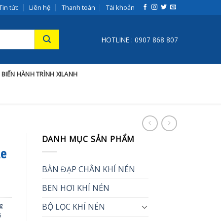
Tin tức
Liên hệ
Thanh toán
Tài khoản
HOTLINE : 0907 868 807
 BIẾN HÀNH TRÌNH XILANH
DANH MỤC SẢN PHẨM
Le
BÀN ĐẠP CHÂN KHÍ NÉN
BEN HƠI KHÍ NÉN
g
BỘ LỌC KHÍ NÉN
5