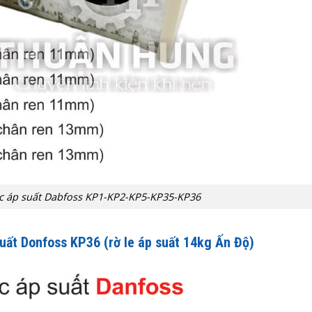
ắc áp suất Dabfoss KP1-KP2-KP5-KP35-KP36
suất Donfoss KP36
(rờ le áp suất 14kg Ấn Độ)