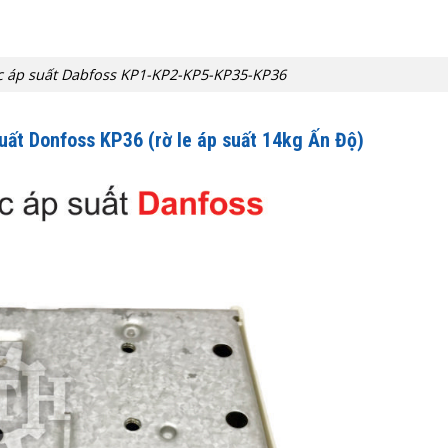
ắc áp suất Dabfoss KP1-KP2-KP5-KP35-KP36
suất Donfoss KP36
(rờ le áp suất 14kg Ấn Độ)