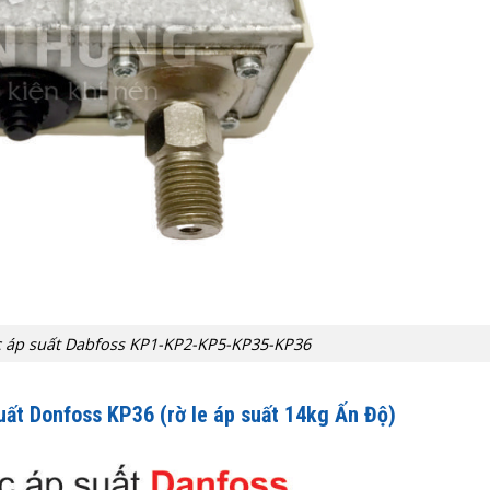
c áp suất Dabfoss KP1-KP2-KP5-KP35-KP36
uất Donfoss KP36 (rờ le áp suất 14kg Ấn Độ)