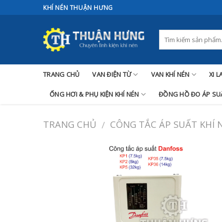
Skip
KHÍ NÉN THUẬN HƯNG
to
content
TRANG CHỦ
VAN ĐIỆN TỪ
VAN KHÍ NÉN
XI 
ỐNG HƠI & PHỤ KIỆN KHÍ NÉN
ĐỒNG HỒ ĐO ÁP SUẤ
TRANG CHỦ
CÔNG TẮC ÁP SUẤT KHÍ 
/