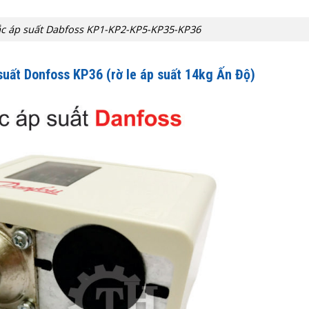
ắc áp suất Dabfoss KP1-KP2-KP5-KP35-KP36
 suất Donfoss KP36
(rờ le áp suất 14kg Ấn Độ)