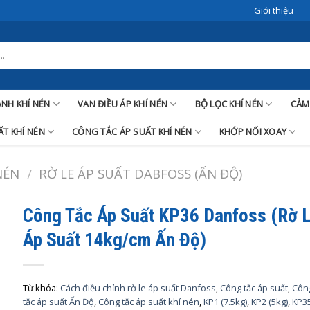
Giới thiệu
LANH KHÍ NÉN
VAN ĐIỀU ÁP KHÍ NÉN
BỘ LỌC KHÍ NÉN
CẢM
T KHÍ NÉN
CÔNG TẮC ÁP SUẤT KHÍ NÉN
KHỚP NỐI XOAY
NÉN
RỜ LE ÁP SUẤT DABFOSS (ẤN ĐỘ)
/
Công Tắc Áp Suất KP36 Danfoss (Rờ 
Áp Suất 14kg/cm Ấn Độ)
Từ khóa:
Cách điều chỉnh rờ le áp suất Danfoss
,
Công tắc áp suất
,
Côn
tắc áp suất Ấn Độ
,
Công tắc áp suất khí nén
,
KP1 (7.5kg)
,
KP2 (5kg)
,
KP3