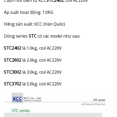
Cuộn hút điện từ KCC
STC2402
, coil AC220V
Áp suất hoạt động: 1.0KG
Hãng sản xuất: KCC (Hàn Quốc)
Dòng series
STC
có các model như sau:
STC2402
là 1.0kg, coil AC220V
STC2602
là 2.0kg, coil AC220V
STC3002
là 3.0kg, coil AC220V
STC3702
là 5.0kg, coil AC220V