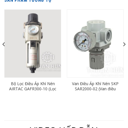
SẢN PHẨM TƯƠNG TỰ
Bộ Lọc Điều Áp Khí Nén
Van Điều Áp Khí Nén SKP
AIRTAC GAFR300-10 (Lọc
SAR2000-02 (Van điều
Đơn Ren 17mm)
chỉnh áp suất khí nén, ren
13)