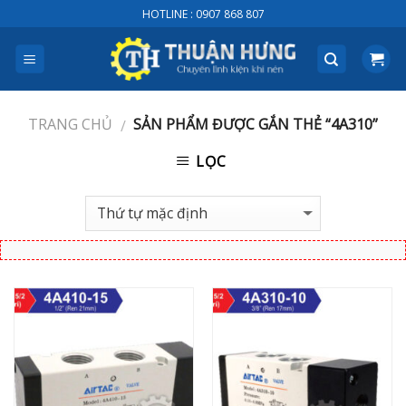
Skip
HOTLINE : 0907 868 807
to
content
TRANG CHỦ
SẢN PHẨM ĐƯỢC GẮN THẺ “4A310”
/
LỌC