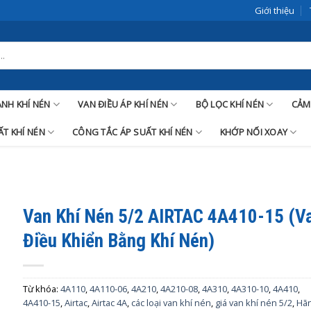
Giới thiệu
LANH KHÍ NÉN
VAN ĐIỀU ÁP KHÍ NÉN
BỘ LỌC KHÍ NÉN
CẢM
T KHÍ NÉN
CÔNG TẮC ÁP SUẤT KHÍ NÉN
KHỚP NỐI XOAY
Van Khí Nén 5/2 AIRTAC 4A410-15 (V
Điều Khiển Bằng Khí Nén)
Từ khóa:
4A110
,
4A110-06
,
4A210
,
4A210-08
,
4A310
,
4A310-10
,
4A410
,
4A410-15
,
Airtac
,
Airtac 4A
,
các loại van khí nén
,
giá van khí nén 5/2
,
Hã