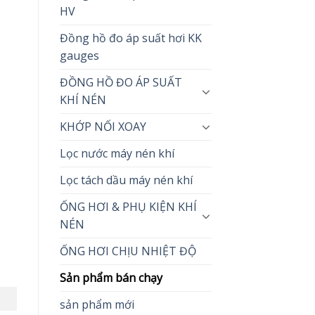
HV
Đồng hồ đo áp suất hơi KK
gauges
ĐỒNG HỒ ĐO ÁP SUẤT
KHÍ NÉN
KHỚP NỐI XOAY
Lọc nước máy nén khí
Lọc tách dầu máy nén khí
ỐNG HƠI & PHỤ KIỆN KHÍ
NÉN
ỐNG HƠI CHỊU NHIỆT ĐỘ
Sản phẩm bán chạy
sản phẩm mới