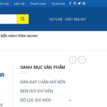
Tin tức
Liên hệ
Thanh toán
Tài khoản
HOTLINE : 0907 868 807
 BIẾN HÀNH TRÌNH XILANH
DANH MỤC SẢN PHẨM
an
BÀN ĐẠP CHÂN KHÍ NÉN
BEN HƠI KHÍ NÉN
BỘ LỌC KHÍ NÉN
ng