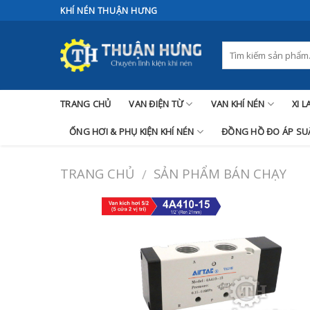
Skip
KHÍ NÉN THUẬN HƯNG
to
content
TRANG CHỦ
VAN ĐIỆN TỪ
VAN KHÍ NÉN
XI 
ỐNG HƠI & PHỤ KIỆN KHÍ NÉN
ĐỒNG HỒ ĐO ÁP SUẤ
TRANG CHỦ
SẢN PHẨM BÁN CHẠY
/