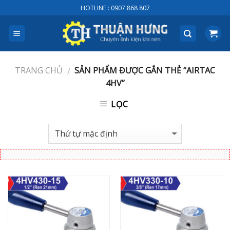
Skip
HOTLINE : 0907 868 807
to
content
TRANG CHỦ
SẢN PHẨM ĐƯỢC GẮN THẺ “AIRTAC
/
4HV”
LỌC