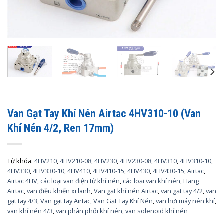
Van Gạt Tay Khí Nén Airtac 4HV310-10 (Van
Khí Nén 4/2, Ren 17mm)
Từ khóa:
4HV210
,
4HV210-08
,
4HV230
,
4HV230-08
,
4HV310
,
4HV310-10
,
4HV330
,
4HV330-10
,
4HV410
,
4HV410-15
,
4HV430
,
4HV430-15
,
Airtac
,
Airtac 4HV
,
các loại van điện từ khí nén
,
các loại van khí nén
,
Hãng
Airtac
,
van điều khiển xi lanh
,
Van gạt khí nén Airtac
,
van gạt tay 4/2
,
van
gạt tay 4/3
,
Van gạt tay Airtac
,
Van Gạt Tay Khí Nén
,
van hơi máy nén khí
,
van khí nén 4/3
,
van phân phối khí nén
,
van solenoid khí nén