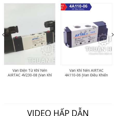
Van Điện Từ Khí Nén
Van Khí Nén AIRTAC
AIRTAC 4V230-08 (Van Khí
4A110-06 (Van Điều Khiển
Nén 5/3, Ren 13)
Bằng Khí Nén 5/2)
VIDEO HẤP DẪN