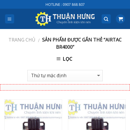
Skip
HOTLINE : 0907 868 807
to
content
TRANG CHỦ
SẢN PHẨM ĐƯỢC GẮN THẺ “AIRTAC
/
BR4000”
LỌC