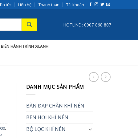
Tin tức
Liên hệ
Thanh toán
Tài khoản
HOTLINE : 0907 868 807
 BIẾN HÀNH TRÌNH XILANH
DANH MỤC SẢN PHẨM
BÀN ĐẠP CHÂN KHÍ NÉN
BEN HƠI KHÍ NÉN
000
,
BỘ LỌC KHÍ NÉN
áp