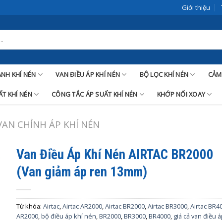
Giới thiệu
LANH KHÍ NÉN
VAN ĐIỀU ÁP KHÍ NÉN
BỘ LỌC KHÍ NÉN
CẢM
T KHÍ NÉN
CÔNG TẮC ÁP SUẤT KHÍ NÉN
KHỚP NỐI XOAY
VAN CHỈNH ÁP KHÍ NÉN
Van Điều Áp Khí Nén AIRTAC BR2000
(Van giảm áp ren 13mm)
Từ khóa:
Airtac
,
Airtac AR2000
,
Airtac BR2000
,
Airtac BR3000
,
Airtac BR4
AR2000
,
bộ điều áp khí nén
,
BR2000
,
BR3000
,
BR4000
,
giá cả van điều 