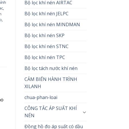
Bộ lọc khí nén AIRTAC
hỉnh
ac
,
Bộ lọc khí nén JELPC
n
p
,
Bộ lọc khí nén MINDMAN
Bộ lọc khí nén SKP
Bộ lọc khí nén STNC
Bộ lọc khí nén TPC
Bộ lọc tách nước khí nén
CẢM BIẾN HÀNH TRÌNH
XILANH
chua-phan-loai
ào
CÔNG TẮC ÁP SUẤT KHÍ
NÉN
Đồng hồ đo áp suất có dầu