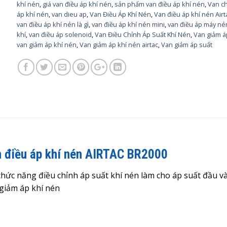
khí nén
,
giá van điều áp khí nén
,
sản phẩm van điều áp khí nén
,
Van c
áp khí nén
,
van dieu ap
,
Van Điều Áp Khí Nén
,
Van điều áp khí nén Airt
van điều áp khí nén là gì
,
van điều áp khí nén mini
,
van điều áp máy né
khí
,
van điều áp solenoid
,
Van Điều Chỉnh Áp Suất Khí Nén
,
Van giảm á
van giảm áp khí nén
,
Van giảm áp khí nén airtac
,
Van giảm áp suất
n điều áp khí nén AIRTAC BR2000
hức năng điều chỉnh áp suất khí nén làm cho áp suất đầu v
 giảm áp khí nén