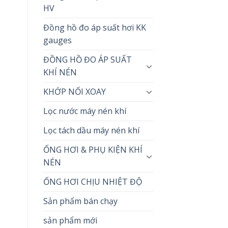
HV
Đồng hồ đo áp suất hơi KK
gauges
ĐỒNG HỒ ĐO ÁP SUẤT
KHÍ NÉN
KHỚP NỐI XOAY
Lọc nước máy nén khí
Lọc tách dầu máy nén khí
ỐNG HƠI & PHỤ KIỆN KHÍ
NÉN
ỐNG HƠI CHỊU NHIỆT ĐỘ
Sản phẩm bán chạy
sản phẩm mới