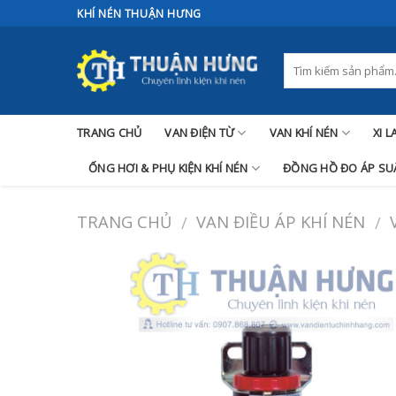
Skip
KHÍ NÉN THUẬN HƯNG
to
content
TRANG CHỦ
VAN ĐIỆN TỪ
VAN KHÍ NÉN
XI 
ỐNG HƠI & PHỤ KIỆN KHÍ NÉN
ĐỒNG HỒ ĐO ÁP SUẤ
TRANG CHỦ
VAN ĐIỀU ÁP KHÍ NÉN
/
/