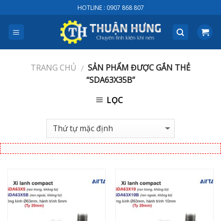
Skip
HOTLINE : 0907 868 807
to
content
TRANG CHỦ
SẢN PHẨM ĐƯỢC GẮN THẺ
/
“SDA63X35B”
LỌC