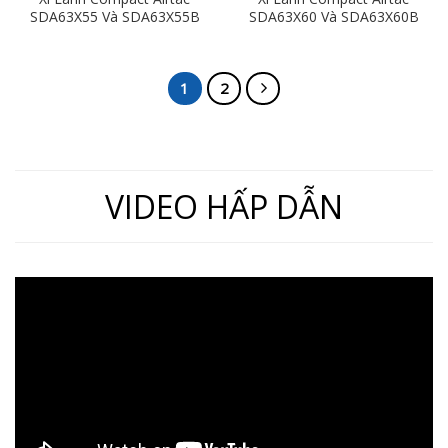
SDA63X55 Và SDA63X55B
SDA63X60 Và SDA63X60B
(Loại Không Từ) Ren
(Loại Không Từ) Ren
Trong, Ren Ngoài
Trong, Ren Ngoài
1
2
VIDEO HẤP DẪN