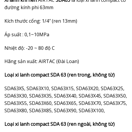
Xi lanh khí nén
AIRTAC
SDA63
là loại xi lanh compact có
đường kính phi 63mm
Kích thước cổng: 1/4″ (ren 13mm)
Áp suất : 0,1~10MPa
Nhiệt độ: -20 ~ 80 độ C
Hãng sản xuất: AIRTAC (Đài Loan)
Loại xi lanh compact SDA 63 (ren trong, không từ)
SDA63X5, SDA63X10, SDA63X15, SDA63X20, SDA63X25,
SDA63X30, SDA63X35, SDA63X40, SDA63X45, SDA63X50,
SDA63X55, SDA63X60, SDA63X65, SDA63X70, SDA63X75,
SDA63X80, SDA63X85, SDA63X90, SDA63X100,
Loại xi lanh compact SDA 63 (ren ngoài, không từ)