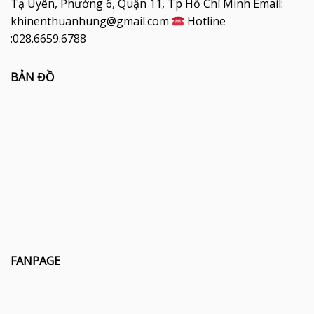
Tạ Uyên, Phường 6, Quận 11, Tp Hồ Chí Minh Email:
khinenthuanhung@gmail.com
Hotline
:028.6659.6788
BẢN ĐỒ
FANPAGE