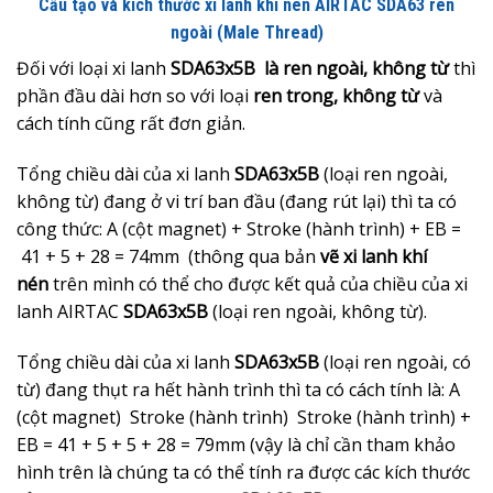
Cấu tạo và kích thước xi lanh khí nén AIRTAC SDA63 ren
ngoài (Male Thread)
Đối với loại xi lanh
SDA63x5B là ren ngoài, không từ
thì
phần đầu dài hơn so với loại
ren trong, không từ
và
cách tính cũng rất đơn giản.
Tổng chiều dài của xi lanh
SDA63x5B
(loại ren ngoài,
không từ) đang ở vi trí ban đầu (đang rút lại) thì ta có
công thức: A (cột magnet) + Stroke (hành trình) + EB =
41 + 5 + 28 = 74mm (thông qua bản
vẽ xi lanh khí
nén
trên mình có thể cho được kết quả của chiều của xi
lanh AIRTAC
SDA63x5B
(loại ren ngoài, không từ).
Tổng chiều dài của xi lanh
SDA63x5B
(loại ren ngoài, có
từ) đang thụt ra hết hành trình thì ta có cách tính là: A
(cột magnet) Stroke (hành trình) Stroke (hành trình) +
EB = 41 + 5 + 5 + 28 = 79mm (vậy là chỉ cần tham khảo
hình trên là chúng ta có thể tính ra được các kích thước