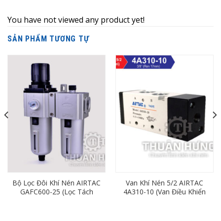
You have not viewed any product yet!
SẢN PHẨM TƯƠNG TỰ
Bộ Lọc Đôi Khí Nén AIRTAC
Van Khí Nén 5/2 AIRTAC
GAFC600-25 (Lọc Tách
4A310-10 (Van Điều Khiển
Nước Khí Nén Ren 34)
Bằng Khí Nén 5/2)