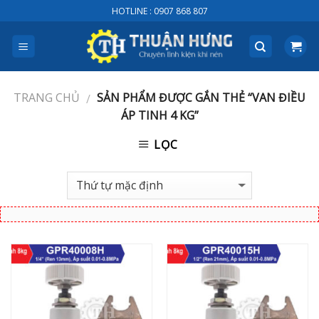
Skip
HOTLINE : 0907 868 807
to
content
TRANG CHỦ
SẢN PHẨM ĐƯỢC GẮN THẺ “VAN ĐIỀU
/
ÁP TINH 4 KG”
LỌC