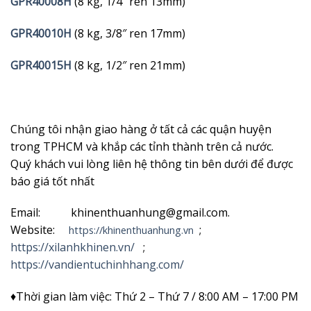
GPR40008H
(8 kg, 1/4″ ren 13mm)
GPR40010H
(8 kg, 3/8″ ren 17mm)
GPR40015H
(8 kg, 1/2″ ren 21mm)
Chúng tôi nhận giao hàng ở tất cả các quận huyện
trong TPHCM và khắp các tỉnh thành trên cả nước.
Quý khách vui lòng liên hệ thông tin bên dưới để được
báo giá tốt nhất
Email: khinenthuanhung@gmail.com.
Website:
;
https://khinenthuanhung.vn
https://xilanhkhinen.vn/
;
https://vandientuchinhhang.com/
♦Thời gian làm việc: Thứ 2 – Thứ 7 / 8:00 AM – 17:00 PM