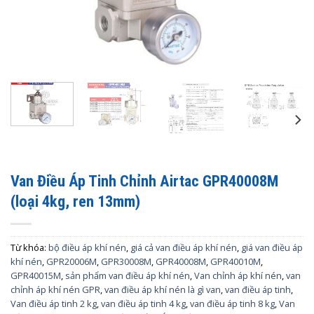
Van Điều Áp Tinh Chỉnh Airtac GPR40008M
(loại 4kg, ren 13mm)
Từ khóa:
bộ điều áp khí nén
,
giá cả van điều áp khí nén
,
giá van điều áp
khí nén
,
GPR20006M
,
GPR30008M
,
GPR40008M
,
GPR40010M
,
GPR40015M
,
sản phẩm van điều áp khí nén
,
Van chỉnh áp khí nén
,
van
chỉnh áp khí nén GPR
,
van điều áp khí nén là gì van
,
van điều áp tinh
,
Van điều áp tinh 2 kg
,
van điều áp tinh 4 kg
,
van điều áp tinh 8 kg
,
Van