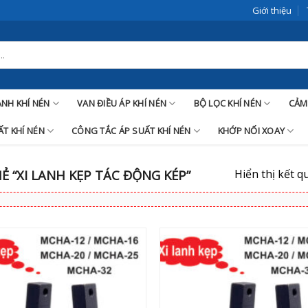
Giới thiệu
LANH KHÍ NÉN
VAN ĐIỀU ÁP KHÍ NÉN
BỘ LỌC KHÍ NÉN
CẢM
T KHÍ NÉN
CÔNG TẮC ÁP SUẤT KHÍ NÉN
KHỚP NỐI XOAY
Hiển thị kết q
 “XI LANH KẸP TÁC ĐỘNG KÉP”