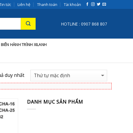
Tin tức
Liên hệ
Thanh toán
Tài khoản
HOTLINE : 0907 868 807
 BIẾN HÀNH TRÌNH XILANH
uả duy nhất
DANH MỤC SẢN PHẨM