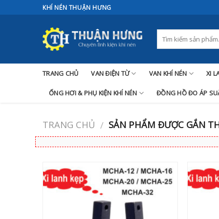
Skip
KHÍ NÉN THUẬN HƯNG
to
content
TRANG CHỦ
VAN ĐIỆN TỪ
VAN KHÍ NÉN
XI 
ỐNG HƠI & PHỤ KIỆN KHÍ NÉN
ĐỒNG HỒ ĐO ÁP SUẤ
TRANG CHỦ
SẢN PHẨM ĐƯỢC GẮN THẺ
/