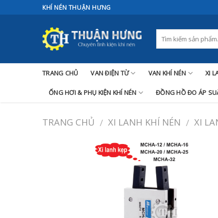
Skip
KHÍ NÉN THUẬN HƯNG
to
content
TRANG CHỦ
VAN ĐIỆN TỪ
VAN KHÍ NÉN
XI 
ỐNG HƠI & PHỤ KIỆN KHÍ NÉN
ĐỒNG HỒ ĐO ÁP SUẤ
TRANG CHỦ
XI LANH KHÍ NÉN
XI L
/
/