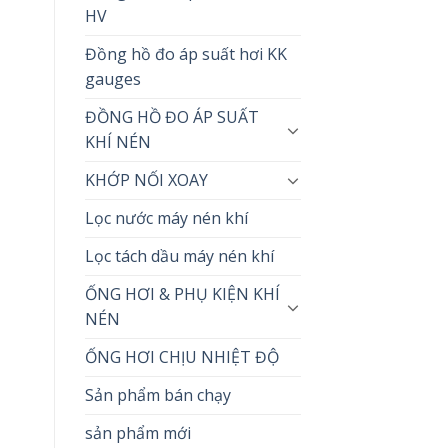
HV
Đồng hồ đo áp suất hơi KK
gauges
ĐỒNG HỒ ĐO ÁP SUẤT
KHÍ NÉN
KHỚP NỐI XOAY
Lọc nước máy nén khí
Lọc tách dầu máy nén khí
ỐNG HƠI & PHỤ KIỆN KHÍ
NÉN
ỐNG HƠI CHỊU NHIỆT ĐỘ
Sản phẩm bán chạy
sản phẩm mới