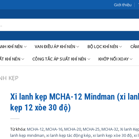
Giới thiệu
LANH KHÍ NÉN
VAN ĐIỀU ÁP KHÍ NÉN
BỘ LỌC KHÍ NÉN
CẢM
T KHÍ NÉN
CÔNG TẮC ÁP SUẤT KHÍ NÉN
KHỚP NỐI XOAY
ANH KẸP
Xi lanh kẹp MCHA-12 Mindman (xi lan
kẹp 12 xòe 30 độ)
Từ khóa:
MCHA-12
,
MCHA-16
,
MCHA-20
,
MCHA-25
,
MCHA-32
,
Xi lanh Kẹ
lanh kẹp mindman
,
xi lanh kẹp tác động kép
,
xi lanh kẹp xòe 30 độ
,
xi