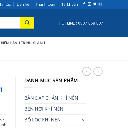
Tin tức
Liên hệ
Thanh toán
Tài khoản
HOTLINE : 0907 868 807
 BIẾN HÀNH TRÌNH XILANH
DANH MỤC SẢN PHẨM
h
BÀN ĐẠP CHÂN KHÍ NÉN
BEN HƠI KHÍ NÉN
p
,
xi
BỘ LỌC KHÍ NÉN
 lanh