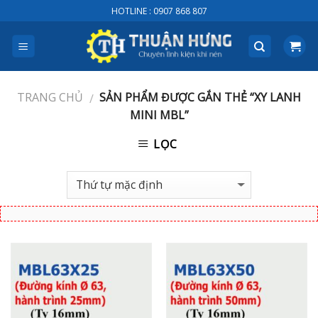
Skip
HOTLINE : 0907 868 807
to
content
TRANG CHỦ
SẢN PHẨM ĐƯỢC GẮN THẺ “XY LANH
/
MINI MBL”
LỌC