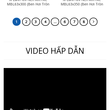
MBL63x300 (Ben Hơi Tròn
MBL63x350 (Ben Hơi Tròn
Phi 63mm x Hành Trình
Phi 63mm x Hành Trình
300mm)
350mm)
1
2
3
4
…
6
7
8
VIDEO HẤP DẪN