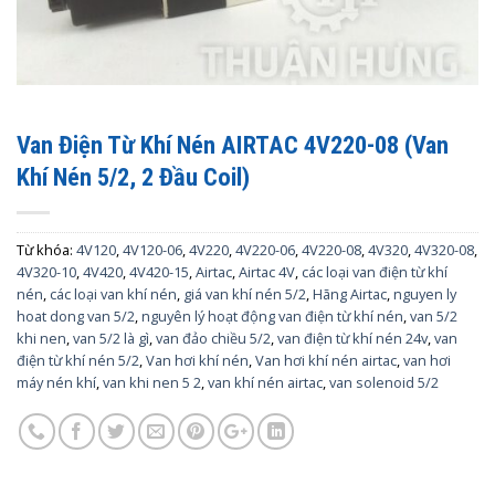
Van Điện Từ Khí Nén AIRTAC 4V220-08 (Van
Khí Nén 5/2, 2 Đầu Coil)
Từ khóa:
4V120
,
4V120-06
,
4V220
,
4V220-06
,
4V220-08
,
4V320
,
4V320-08
,
4V320-10
,
4V420
,
4V420-15
,
Airtac
,
Airtac 4V
,
các loại van điện từ khí
nén
,
các loại van khí nén
,
giá van khí nén 5/2
,
Hãng Airtac
,
nguyen ly
hoat dong van 5/2
,
nguyên lý hoạt động van điện từ khí nén
,
van 5/2
khi nen
,
van 5/2 là gì
,
van đảo chiều 5/2
,
van điện từ khí nén 24v
,
van
điện từ khí nén 5/2
,
Van hơi khí nén
,
Van hơi khí nén airtac
,
van hơi
máy nén khí
,
van khi nen 5 2
,
van khí nén airtac
,
van solenoid 5/2