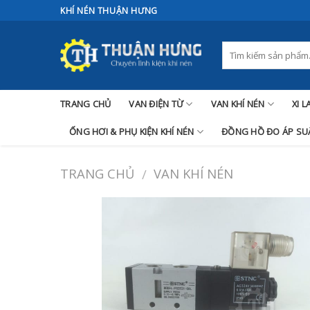
Skip
KHÍ NÉN THUẬN HƯNG
to
content
TRANG CHỦ
VAN ĐIỆN TỪ
VAN KHÍ NÉN
XI 
ỐNG HƠI & PHỤ KIỆN KHÍ NÉN
ĐỒNG HỒ ĐO ÁP SUẤ
TRANG CHỦ
VAN KHÍ NÉN
/