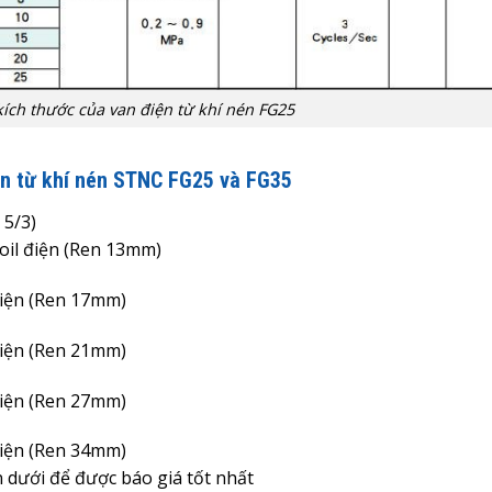
kích thước của van điện từ khí nén FG25
ện từ khí nén STNC FG25 và FG35
 5/3)
coil điện (Ren 13mm)
 điện (Ren 17mm)
 điện (Ren 21mm)
 điện (Ren 27mm)
 điện (Ren 34mm)
n dưới để được báo giá tốt nhất