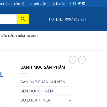
Tin tức
Liên hệ
Thanh toán
Tài khoản
HOTLINE : 0907 868 807
 BIẾN HÀNH TRÌNH XILANH
DANH MỤC SẢN PHẨM
8L
BÀN ĐẠP CHÂN KHÍ NÉN
BEN HƠI KHÍ NÉN
BỘ LỌC KHÍ NÉN
khí