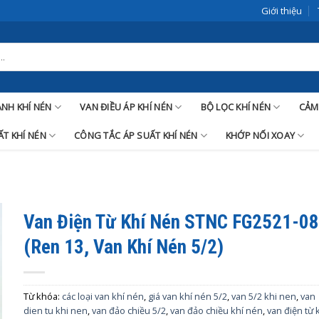
Giới thiệu
LANH KHÍ NÉN
VAN ĐIỀU ÁP KHÍ NÉN
BỘ LỌC KHÍ NÉN
CẢM
T KHÍ NÉN
CÔNG TẮC ÁP SUẤT KHÍ NÉN
KHỚP NỐI XOAY
Van Điện Từ Khí Nén STNC FG2521-0
(Ren 13, Van Khí Nén 5/2)
Từ khóa:
các loại van khí nén
,
giá van khí nén 5/2
,
van 5/2 khi nen
,
van
dien tu khi nen
,
van đảo chiều 5/2
,
van đảo chiều khí nén
,
van điện từ 