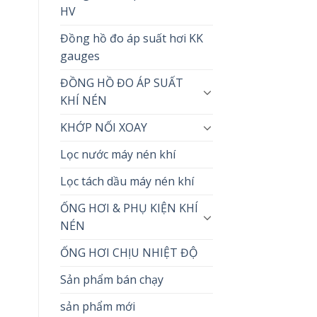
HV
Đồng hồ đo áp suất hơi KK
gauges
ĐỒNG HỒ ĐO ÁP SUẤT
KHÍ NÉN
KHỚP NỐI XOAY
Lọc nước máy nén khí
Lọc tách dầu máy nén khí
ỐNG HƠI & PHỤ KIỆN KHÍ
NÉN
ỐNG HƠI CHỊU NHIỆT ĐỘ
Sản phẩm bán chạy
sản phẩm mới