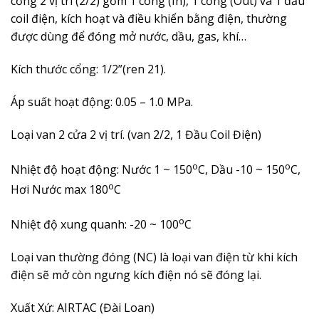
cổng 2 vị trí (2/2) gồm 1 cổng (In), 1 cổng (Out) và 1 đầu
coil điện, kích hoạt và điều khiển bằng điện, thường
được dùng để đóng mở nước, dầu, gas, khí…
Kích thước cổng: 1/2”(ren 21).
Áp suất hoạt động:
0.05 – 1.0
MPa.
Loại van 2 cửa 2 vị trí. (van 2/2, 1 Đầu Coil Điện)
o
o
Nhiệt độ hoạt động: Nước 1 ~ 150
C, Dầu -10 ~ 150
C,
o
Hơi Nước max 180
C
o
Nhiệt độ xung quanh: -20 ~ 100
C
Loại van thường đóng (NC) là loại van điện từ khi kích
điện sẽ mở còn ngưng kích điện nó sẽ đóng lại.
Xuất Xứ: AIRTAC (Đài Loan)