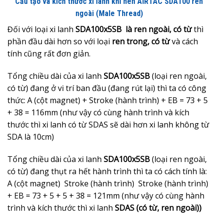
Cấu tạo và kích thước xi lanh khí nén AIRTAC SDA100 ren
ngoài (Male Thread)
Đối với loại xi lanh
SDA100x5SB là ren ngoài, có từ
thì
phần đầu dài hơn so với loại
ren trong, có từ
và cách
tính cũng rất đơn giản.
Tổng chiều dài của xi lanh
SDA100x5SB
(loại ren ngoài,
có từ) đang ở vi trí ban đầu (đang rút lại) thì ta có công
thức: A (cột magnet) + Stroke (hành trình) + EB = 73 + 5
+ 38 = 116mm (như vậy có cùng hành trình và kích
thước thì xi lanh có từ SDAS sẽ dài hơn xi lanh không từ
SDA là 10cm)
Tổng chiều dài của xi lanh
SDA100x5SB
(loại ren ngoài,
có từ) đang thụt ra hết hành trình thì ta có cách tính là:
A (cột magnet) Stroke (hành trình) Stroke (hành trình)
+ EB = 73 + 5 + 5 + 38 = 121mm (như vậy có cùng hành
trình và kích thước thì xi lanh
SDAS (có từ, ren ngoài))