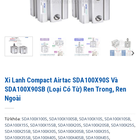
Xi Lanh Compact Airtac SDA100X90S Và
SDA100X90SB (Loại Có Từ) Ren Trong, Ren
Ngoài
Từ khóa:
SDA100X100S
,
SDA100X100SB
,
SDA100X10S
,
SDA100X10SB
,
SDA100X15S
,
SDA100X15SB
,
SDA100X20S
,
SDA100X20SB
,
SDA100X25S
,
SDA100X25SB
,
SDA100X30S
,
SDA100X30SB
,
SDA100X35S
,
SDA100X35SB
,
SDA100X40S
,
SDA100X40SB
,
SDA100X45S
,