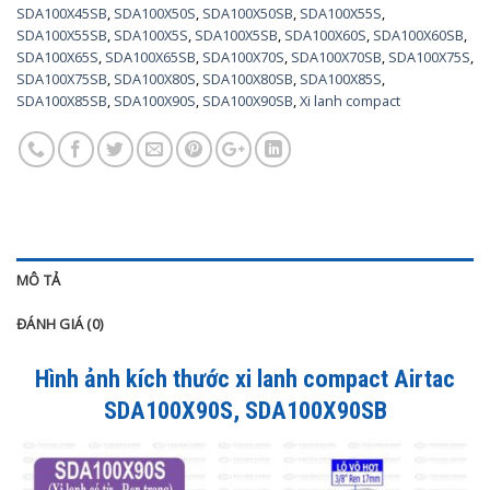
SDA100X45SB
,
SDA100X50S
,
SDA100X50SB
,
SDA100X55S
,
SDA100X55SB
,
SDA100X5S
,
SDA100X5SB
,
SDA100X60S
,
SDA100X60SB
,
SDA100X65S
,
SDA100X65SB
,
SDA100X70S
,
SDA100X70SB
,
SDA100X75S
,
SDA100X75SB
,
SDA100X80S
,
SDA100X80SB
,
SDA100X85S
,
SDA100X85SB
,
SDA100X90S
,
SDA100X90SB
,
Xi lanh compact
MÔ TẢ
ĐÁNH GIÁ (0)
Hình ảnh kích thước xi lanh compact Airtac
SDA100X90S, SDA100X90SB