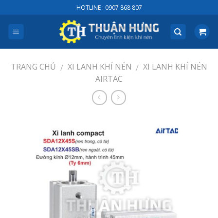
Skip
HOTLINE : 0907 868 807
to
content
TRANG CHỦ
XI LANH KHÍ NÉN
XI LANH KHÍ NÉN
/
/
AIRTAC