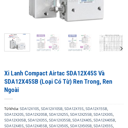
Xi Lanh Compact Airtac SDA12X45S Và
SDA12X45SB (Loại Có Từ) Ren Trong, Ren
Ngoài
Từ khóa:
SDA12X10S
,
SDA12X10SB
,
SDA12X15S
,
SDA12X15SB
,
SDA12X20S
,
SDA12X20SB
,
SDA12X25S
,
SDA12X25SB
,
SDA12X30S
,
SDA12X30SB
,
SDA12X35S
,
SDA12X35SB
,
SDA12X40S
,
SDA12X40SB
,
SDA12X45S
,
SDA12X45SB
,
SDA12X50S
,
SDA12X50SB
,
SDA12X55S
,