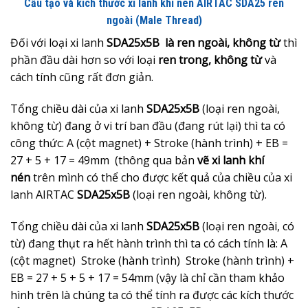
Cấu tạo và kích thước xi lanh khí nén AIRTAC SDA25 ren
ngoài (Male Thread)
Đối với loại xi lanh
SDA25x5B là ren ngoài, không từ
thì
phần đầu dài hơn so với loại
ren trong, không từ
và
cách tính cũng rất đơn giản.
Tổng chiều dài của xi lanh
SDA25x5B
(loại ren ngoài,
không từ) đang ở vi trí ban đầu (đang rút lại) thì ta có
công thức: A (cột magnet) + Stroke (hành trình) + EB =
27 + 5 + 17 = 49mm (thông qua bản
vẽ xi lanh khí
nén
trên mình có thể cho được kết quả của chiều của xi
lanh AIRTAC
SDA25x5B
(loại ren ngoài, không từ).
Tổng chiều dài của xi lanh
SDA25x5B
(loại ren ngoài, có
từ) đang thụt ra hết hành trình thì ta có cách tính là: A
(cột magnet) Stroke (hành trình) Stroke (hành trình) +
EB = 27 + 5 + 5 + 17 = 54mm (vậy là chỉ cần tham khảo
hình trên là chúng ta có thể tính ra được các kích thước