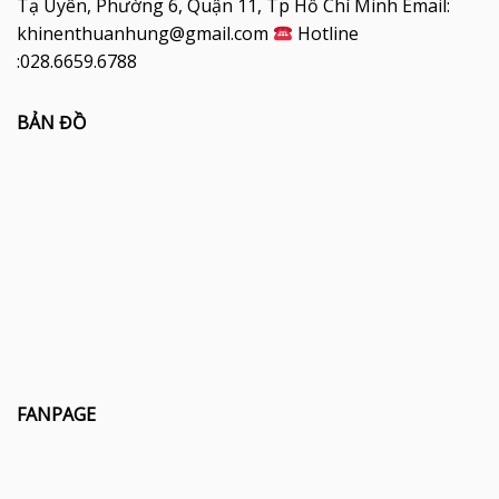
Tạ Uyên, Phường 6, Quận 11, Tp Hồ Chí Minh Email:
khinenthuanhung@gmail.com
Hotline
:028.6659.6788
BẢN ĐỒ
FANPAGE