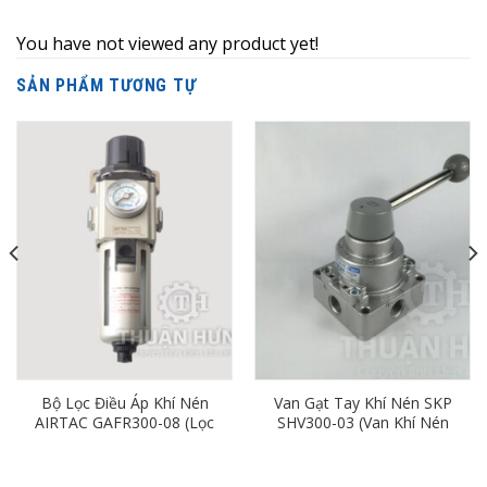
You have not viewed any product yet!
SẢN PHẨM TƯƠNG TỰ
Bộ Lọc Điều Áp Khí Nén
Van Gạt Tay Khí Nén SKP
AIRTAC GAFR300-08 (Lọc
SHV300-03 (Van Khí Nén
Đơn Ren 13mm)
4/3, Ren 17mm)